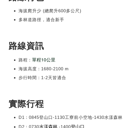
海拔爬升少 (總爬升600多公尺)
多林道路徑，適合新手
路線資訊
單程10公里
路程 :
海拔高度 : 1680-2100 m
步行時間 : 1-2天皆適合
實際行程
D1 : 0845登山口-1130工寮前小空地-1430水漾森林
水漾森林
登山口
D2 : 0730
-1400