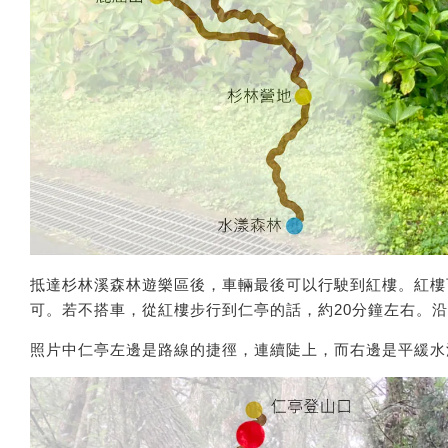
抵達杉林溪森林遊樂區後，車輛最後可以行駛到紅樓。紅樓可
可。若不搭車，從紅樓步行到仁亭的話，約20分鐘左右。
照片中仁亭左邊是路線的捷徑，連續陡上，而右邊是平緩水