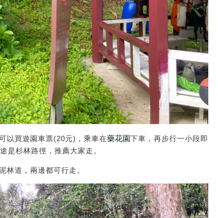
藥花園
以買遊園車票(20元)，乘車在
下車，再步行一小段即
沿途是杉林路徑，推薦大家走。
泥林道，兩邊都可行走。