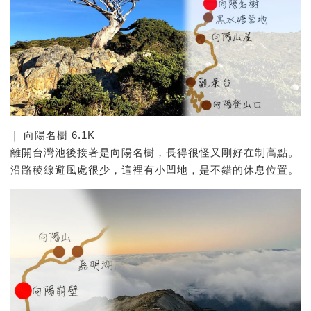
❘ 向陽名樹 6.1K
離開台灣池後接著是向陽名樹，長得很怪又剛好在制高點。
沿路稜線避風處很少，這裡有小凹地，是不錯的休息位置。