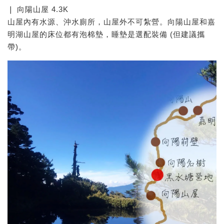
❘ 向陽山屋 4.3K
山屋內有水源、沖水廁所，山屋外不可紮營。向陽山屋和嘉
明湖山屋的床位都有泡棉墊，睡墊是選配裝備 (但建議攜
帶)。