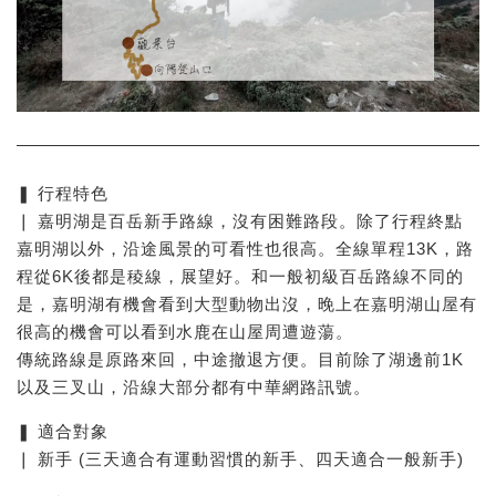
❚ 行程特色
❘ 嘉明湖是百岳新手路線，沒有困難路段。除了行程終點
嘉明湖以外，沿途風景的可看性也很高。全線單程13K，路
程從6K後都是稜線，展望好。和一般初級百岳路線不同的
是，嘉明湖有機會看到大型動物出沒，晚上在嘉明湖山屋有
很高的機會可以看到水鹿在山屋周遭遊蕩。
傳統路線是原路來回，中途撤退方便。目前除了湖邊前1K
以及三叉山，沿線大部分都有中華網路訊號。
❚ 適合對象
❘ 新手 (三天適合有運動習慣的新手、四天適合一般新手)