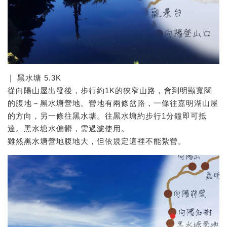
❘ 黑水塘 5.3K
從向陽山屋出發後，步行約1K的狹窄山路，會到明顯寬闊
的腹地－黑水塘營地。營地有兩條岔路，一條往嘉明湖山屋
的方向，另一條往黑水塘。往黑水塘約步行1分鐘即可抵
達。黑水塘水偏髒，需過濾使用。
雖然黑水塘營地腹地大，但依規定這裡不能紮營。