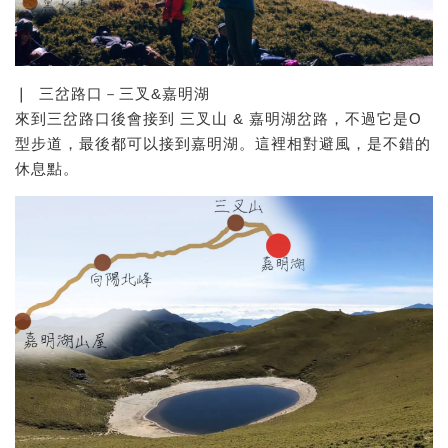
❘ 三岔路口－三叉&嘉明湖
來到三岔路口後會接到 三叉山 & 嘉明湖岔路，不過它是O
型步道，最後都可以接到嘉明湖。這裡相對避風，是不錯的
休息點。