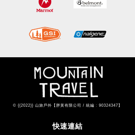
© {{2022}} 山旅戶外【胖黃有限公司 / 統編 : 90324347】
快速連結