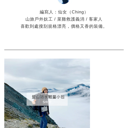
編寫人：仙女（Ching）
山旅戶外奴工 / 菜雞救護義消 / 客家人
喜歡到處搜刮規格漂亮，價格又香的裝備。