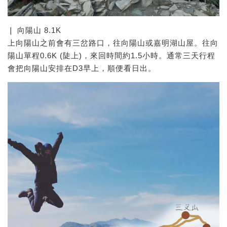
❘ 向陽山 8.1K
上向陽山之前會有三岔路口，往向陽山或嘉明湖山屋。往向
陽山單程0.6K (陡上)，來回時間約1.5小時。通常三天行程
會把向陽山安排在D3早上，順便看日出。