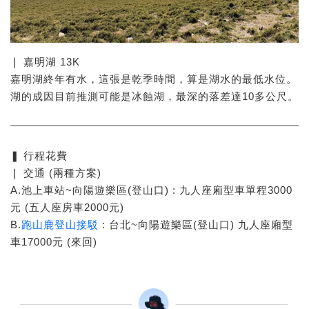
❘ 嘉明湖 13K
嘉明湖終年有水，這張是乾季時間，算是湖水的最低水位。
湖的成因目前推測可能是冰蝕湖，最深的落差達10多公尺。
❚ 行程花費
❘ 交通 (兩種方案)
A.池上車站~向陽遊樂區(登山口) : 九人座廂型車單程3000
元 (五人座房車2000元)
B.
跑山鹿登山接駁
: 台北~向陽遊樂區(登山口) 九人座廂型
車17000元 (來回)