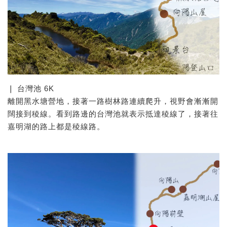
❘ 台灣池 6K
離開黑水塘營地，接著一路樹林路連續爬升，視野會漸漸開
闊接到稜線。看到路邊的台灣池就表示抵達稜線了，接著往
嘉明湖的路上都是稜線路。