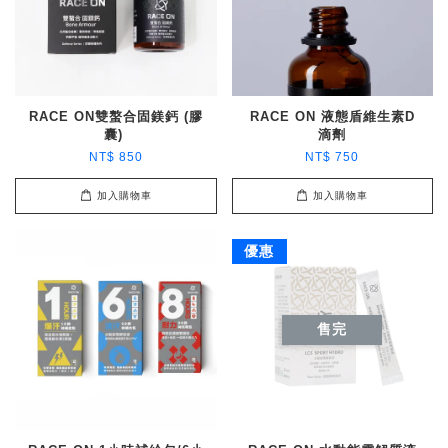
RACE ON雙螯合固鎂鈣 (膠
RACE ON 液態盾維生素D
囊)
滴劑
NT$ 850
NT$ 750
加入購物車
加入購物車
優惠
售完