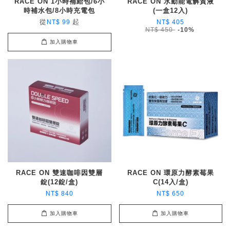
RACE ON 1小時補給包/6小
RACE ON 水動能電解質液
時補水包/8小時充電包
(一盒12入)
從
起
NT$ 99
NT$ 405
NT$ 450
-10%
加入購物車
RACE ON 雙速咖啡因雙層
RACE ON 環原力酵素莓果
錠(12錠/盒)
C(14入/盒)
NT$ 840
NT$ 650
加入購物車
加入購物車