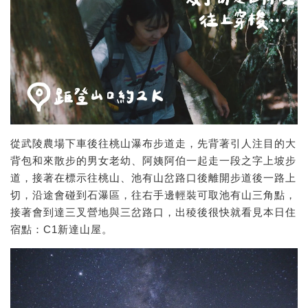
從武陵農場下車後往桃山瀑布步道走，先背著引人注目的大
背包和來散步的男女老幼、阿姨阿伯一起走一段之字上坡步
道，接著在標示往桃山、池有山岔路口後離開步道後一路上
切，沿途會碰到石瀑區，往右手邊輕裝可取池有山三角點，
接著會到達三叉營地與三岔路口，出稜後很快就看見本日住
宿點：C1新達山屋。