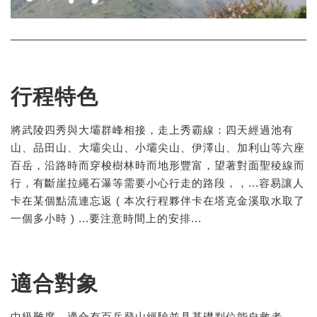
行程特色
將武陵四秀與大壩群峰相接，走上秀霸線：
四天經過池有
山、品田山、大壩尖山、小壩尖山、伊澤山、
加利山等六座
百岳，沿路時而穿梭樹林時而地形豐富，望著對面聖稜線而
行，有斷崖拉繩石瀑等需要小心行走的路段，，...容易讓人
卡在某個點流連忘返 ( 本次行程夥伴卡在塔克金溪取水取了
一個多小時 ) ...
要注意時間上的安排...
適合對象
中級難度，適合有百岳登山經驗並具基礎判位能自救者。