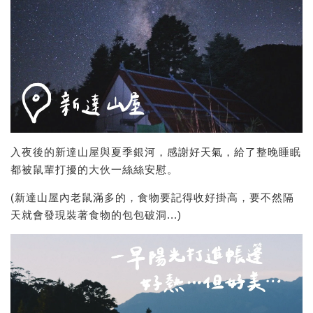
入夜後的新達山屋與夏季銀河，感謝好天氣，給了整晚睡眠
都被鼠輩打擾的大伙一絲絲安慰。
(新達山屋內老鼠滿多的，食物要記得收好掛高，要不然隔
天就會發現裝著食物的包包破洞...)