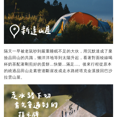
隔天一早被老鼠吵到嚴重睡眠不足的大伙，用沉默達成了棄
撿品田山的共識，懶洋洋地等到太陽升起，看著對面稜線喝
杯奶茶配著剛煎好的蛋餅...快樂...滿足...。後來行程從原本
的繞過品田山走素密達斷崖改成走水路經塔克金溪接回巴沙
拉雲山屋。