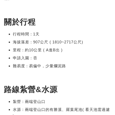
關於行程
行程時間 : 1天
海拔落差 : 907公尺 ( 1810~2717公尺)
里程 : 約10公里 ( A進B出 )
申請入園 : 否
難易度 : 易偏中，少量爛泥路
路線紮營&水源
紮營 : 兩端登山口
水源 : 兩端登山口的有勝溪、羅葉尾池( 看天池需過濾