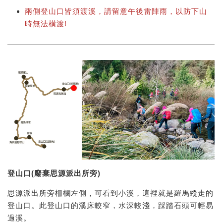
兩側登山口皆須渡溪，請留意午後雷陣雨，以防下山
時無法橫渡!
登山口(廢棄思源派出所旁)
思源派出所旁柵欄左側，可看到小溪，這裡就是羅馬縱走的
登山口。此登山口的溪床較窄，水深較淺，踩踏石頭可輕易
過溪。