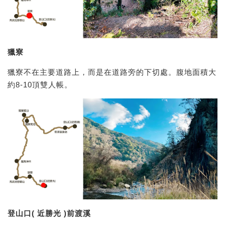
獵寮
獵寮不在主要道路上，而是在道路旁的下切處。腹地面積大
約8-10頂雙人帳。
登山口( 近勝光 )前渡溪