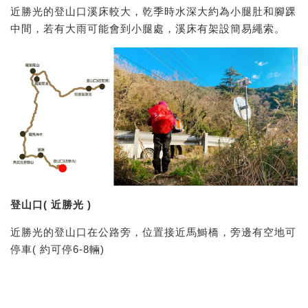
近勝光的登山口溪床較大，乾季時水深大約為小腿肚和腳踝
中間，若有大雨可能會到小腿處，溪床有架設簡易繩索。
登山口( 近勝光 )
近勝光的登山口在公路旁，位置接近馬鰣橋，旁邊有空地可
停車( 約可停6-8輛)