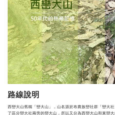
路線說明
西巒大山舊稱「巒大山」，山名源於布農族巒社群「巒大社
了區分巒大社兩旁的巒大山，所以又分為西巒大山和東巒大