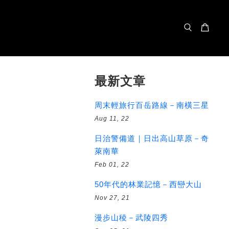
最新文章
周末輕旅行百岳路線－南橫三星
Aug 11, 22
日治警備道｜日出高山草原－奇
萊南華
Feb 01, 22
50年代的林業記憶－西巒大山
Nov 27, 21
漫步山稜－武陵四秀