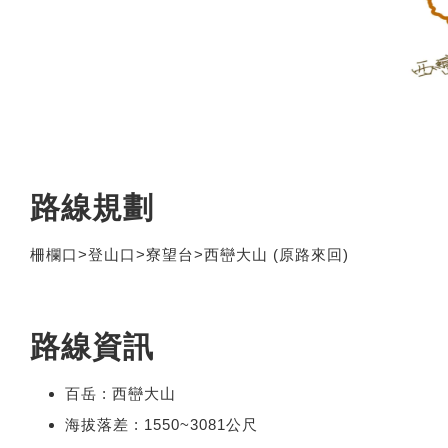
路線規劃
柵欄口>登山口>寮望台>西巒大山 (原路來回)
路線資訊
百岳 : 西巒大山
海拔落差 : 1550~3081公尺