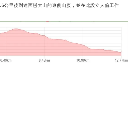
.6公里後到達西巒大山的東側山腹，並在此設立人倫工作