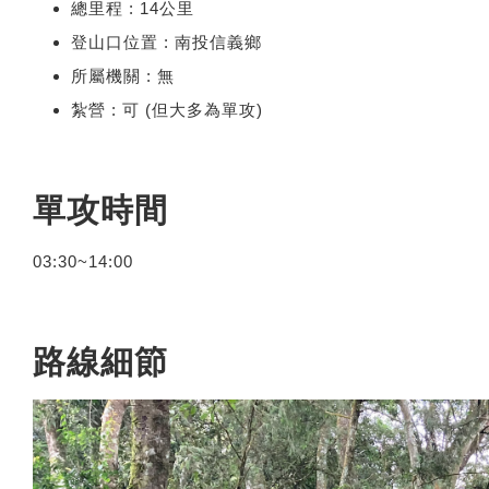
總里程 : 14公里
登山口位置 : 南投信義鄉
所屬機關 : 無
紮營 : 可 (但大多為單攻)
單攻時間
03:30~14:00
路線細節