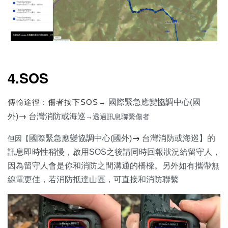
4.SOS
傳輸途徑 : 傷者按下SOS→
國際緊急應變協調中心(國
→
外)
台灣消防或海巡
→透過訊息聯繫
傷者
→
國際緊急應變協調中心(國外)
台灣消防或海巡】的
但因【
訊息即時性稍慢，啟用SOS之後請同時回報狀況給留守人，
因為留守人會是你和消防之間溝通的橋樑。另外如有攜帶無
線電更佳，若消防抵達山區，可直接和消防聯繫