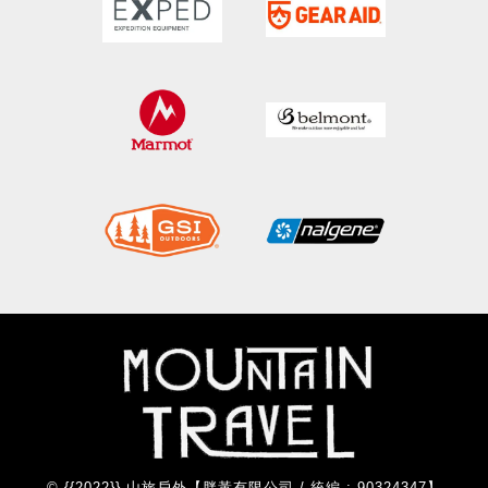
© {{2022}} 山旅戶外【胖黃有限公司 / 統編 : 90324347】