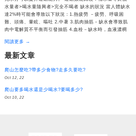
水量者>喝水量隨興者>完全不喝者 缺水的狀況 當人體缺水
達2%時可能會導致以下狀況 : 1.熱疲勞 －疲勞、呼吸困
難、頭痛、暈眩、嘔吐 2.中暑 3.肌肉抽筋－缺水會導致肌
肉中電解質不平衡而引發抽筋 4.血栓－缺水時，血液濃稠
閱讀更多 →
最新文章
爬山怎麼吃?帶多少食物?走多久要吃?
Oct 12, 22
爬山要多喝水還是少喝水?要喝多少?
Oct 10, 22