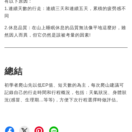
有以下原因 :
1.連續天數的行走 : 連續三天和連續五天，累積的疲勞感不
同
2.休息品質 : 在山上睡眠休息的品質無法像平地這麼好，雖
然因人而異，但它仍然是該被考量的因素!
總結
初學者爬山先以低EP值、短天數的為主，每次爬山建議可
記錄自己的行走時間和行程概況，包括 : 天氣狀況、身體狀
況(感冒、生理期...等等)，方便下次行程選擇時做評估。