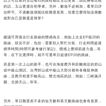
以上可以看到雪山每日的路程都比玉山更累，因此兩者比較
的話，玉山更適合初學者。另外，數值不必相加，看單日評
估即可。不過數值僅能比較難度差異，但要怎麼得知這個數
值對自己是難還是簡單?
建議可用過去行走路線的體感為主，例如上次走EP值20的
路線，狀況不好，包括 : 需要別人幫忙分裝、行走時間超過
標準時間(時間可參考健行筆記)、體感上覺得筋疲力盡...等
等，在下次選擇時，就不可選單日超過EP20的路線。
若是第一次上山的新手，也可在海拔爬升和距離相近的郊山
或中級山測試。台灣郊山或中級山大部分都有各種延伸路
線，且爬升程度不輸高山。雙北地區的話，例如 : 三峽滿月
圓、北插天山...等等。
另外，單日難度差不多的短天數和長天數路線也會有差異，