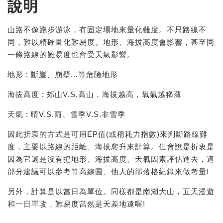
說明
山路不像跑步游泳，有固定場地來量化難度。不只路線不
同，難以精確量化難易度。地形、海拔高度會影響，甚至同
一條路線的難易度也會受天氣影響。
地形 : 斷崖、崩壁...等危險地形
海拔高度 : 郊山V.S.高山，海拔越高，氧氣越稀薄
天氣 : 晴V.S.雨、雪季V.S.非雪季
因此折衷的方式是可用EP值(或稱耗力指數)來判斷路線難
度，主要以路線的距離、海拔爬升來計算。但會說是折衷是
因為它還是沒有把地形、海拔高度、天氣因素評估進去，這
部分建議可以參考等高線圖、他人的部落格紀錄來做考量!
另外，計算是以當日為單位。同樣都是南湖大山，五天漫遊
和一日單攻，難易度當然是天差地遠喔!