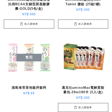
比例BCAA支鏈型胺基酸膠
Tablet 鹽錠 (25錠/罐)
囊-GOLD(5包/盒)
NT$ 200
NT$ 500
加入購物車
加入購物車
售完
浦島海苔茶泡飯拌飯料
邁克仕aminoMax電解質能
量包-29ml/80卡 (5入/盒)
NT$ 65
NT$ 200
加入購物車