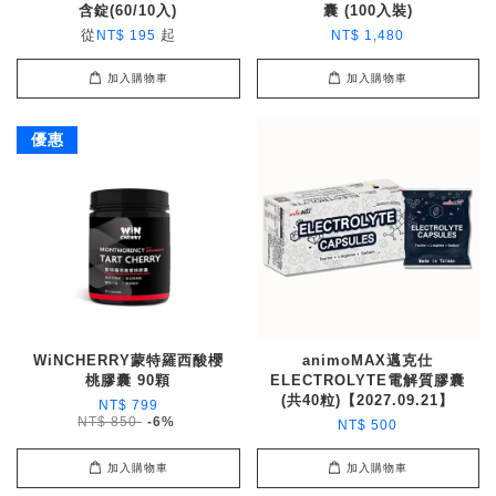
含錠(60/10入)
囊 (100入裝)
從
起
NT$ 195
NT$ 1,480
加入購物車
加入購物車
優惠
WiNCHERRY蒙特羅西酸櫻
animoMAX邁克仕
桃膠囊 90顆
ELECTROLYTE電解質膠囊
(共40粒)【2027.09.21】
NT$ 799
NT$ 850
-6%
NT$ 500
加入購物車
加入購物車