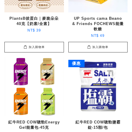
PlantsB彼蛋白｜麥脆朵朵
UP Sports cama Beano
40克【奶素/全素】
& Friends FOCHEWS能量
軟糖
NT$ 39
NT$ 49
加入購物車
加入購物車
優惠
紅牛RED COW聰勁Energy
紅牛RED COW聰勁鹽霸
Gel能量包-45克
錠-15顆/包