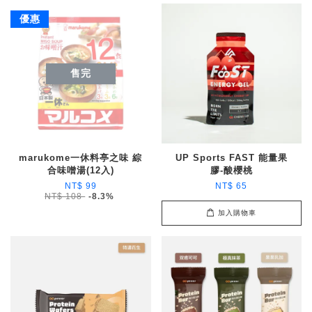
優惠
售完
marukome一休料亭之味 綜
UP Sports FAST 能量果
合味噌湯(12入)
膠-酸櫻桃
NT$ 99
NT$ 65
NT$ 108
-8.3%
加入購物車