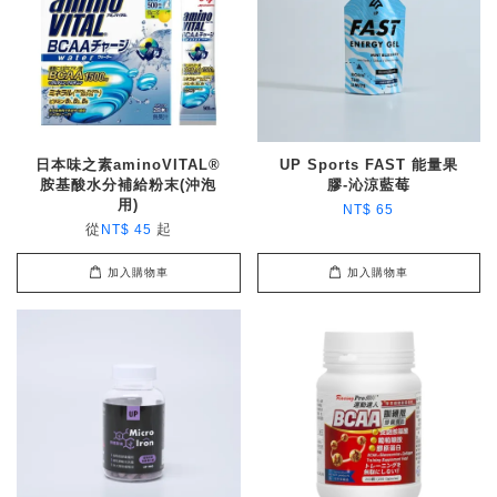
日本味之素aminoVITAL®
UP Sports FAST 能量果
胺基酸水分補給粉末(沖泡
膠-沁涼藍莓
用)
NT$ 65
從
起
NT$ 45
加入購物車
加入購物車