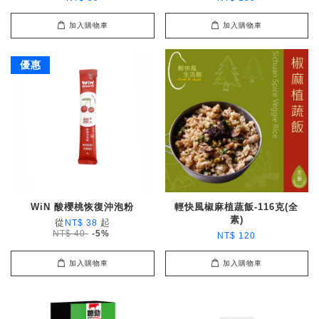
加入購物車
加入購物車
優惠
WiN 酸櫻桃恢復沖泡粉
輕快風椒麻植蔬飯-116克(全
素)
從
起
NT$ 38
NT$ 40
-5%
NT$ 120
加入購物車
加入購物車