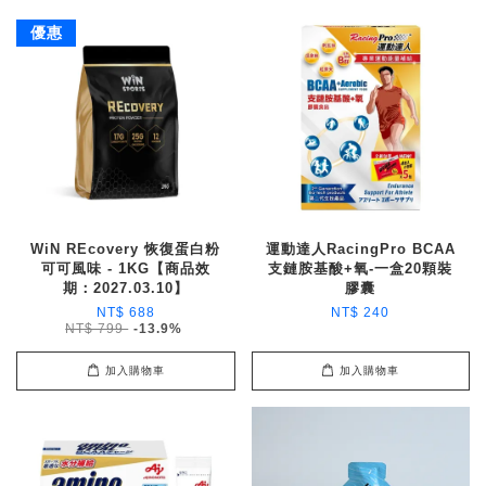
優惠
WiN REcovery 恢復蛋白粉
運動達人RacingPro BCAA
可可風味 - 1KG【商品效
支鏈胺基酸+氧-一盒20顆裝
期：2027.03.10】
膠囊
NT$ 688
NT$ 240
NT$ 799
-13.9%
加入購物車
加入購物車