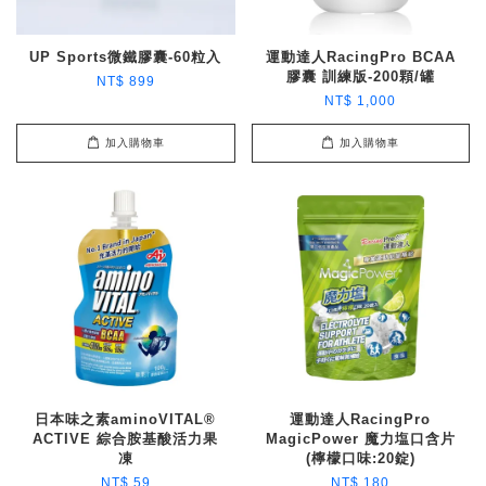
UP Sports微鐵膠囊-60粒入
運動達人RacingPro BCAA
膠囊 訓練版-200顆/罐
NT$ 899
NT$ 1,000
加入購物車
加入購物車
日本味之素aminoVITAL®
運動達人RacingPro
ACTIVE 綜合胺基酸活力果
MagicPower 魔力塩口含片
凍
(檸檬口味:20錠)
NT$ 59
NT$ 180