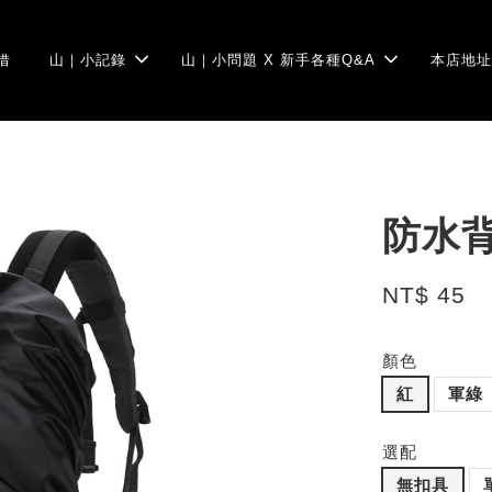
借
山｜小記錄
山｜小問題 X 新手各種Q&A
本店地址
防水
NT$ 45
顏色
紅
軍綠
選配
無扣具