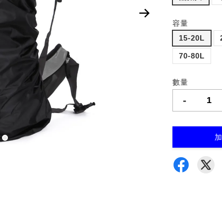
容量
15-20L
70-80L
數量
-
加