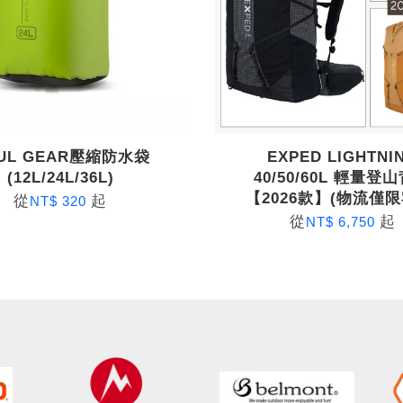
 UL GEAR壓縮防水袋
EXPED LIGHTNI
(12L/24L/36L)
40/50/60L 輕量登
【2026款】(物流僅限
從
起
NT$ 320
從
起
NT$ 6,750