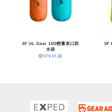
3F UL Gear 15D輕量束口防
3F
水袋
從
起
NT$ 65