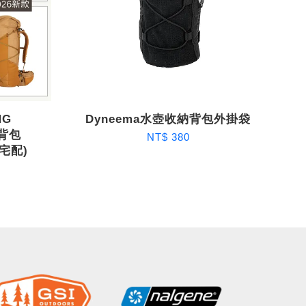
NG
Dyneema水壺收納背包外掛袋
山背包
NT$ 380
宅配)