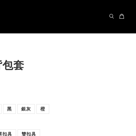
背包套
黑
銀灰
橙
單扣具
雙扣具