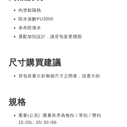
內塗銀隔熱
防水係數PU3000
表布防潑水
選配加扣設計，讓背包套更穩固
尺寸購買建議
背包容量介於兩個尺寸之間者，請選大的
規格
重量(公克) :重量依序為無扣 / 單扣 / 雙扣
15-20L: 35/ 50 /66