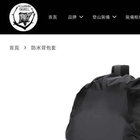
首頁
品牌
登山裝備
裝備租
›
首頁
防水背包套