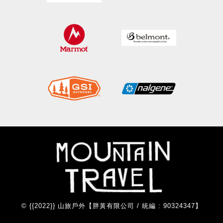
© {{2022}} 山旅戶外【胖黃有限公司 / 統編 : 90324347】