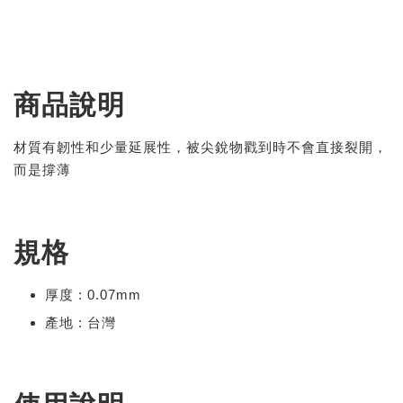
商品說明
材質有韌性和少量延展性，被尖銳物戳到時不會直接裂開，
而是撐薄
規格
厚度 : 0.07mm
產地 : 台灣