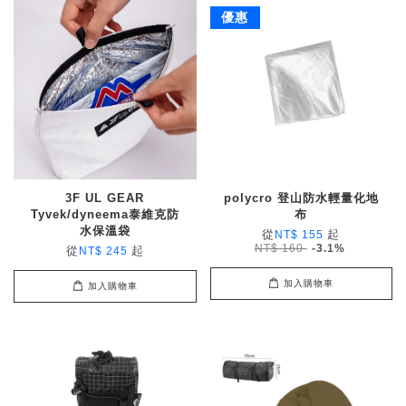
優惠
3F UL GEAR
polycro 登山防水輕量化地
Tyvek/dyneema泰維克防
布
水保溫袋
從
起
NT$ 155
NT$ 160
-3.1%
從
起
NT$ 245
加入購物車
加入購物車