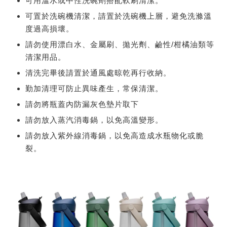
可用溫水或中性洗碗劑搭配軟刷清潔。
可置於洗碗機清潔，請置於洗碗機上層，避免洗滌溫
度過高損壞。
請勿使用漂白水、金屬刷、拋光劑、鹼性/柑橘油類等
清潔用品。
清洗完畢後請置於通風處晾乾再行收納。
勤加清理可防止異味產生，常保清潔。
請勿將瓶蓋內防漏灰色墊片取下
請勿放入蒸汽消毒鍋，以免高溫變形。
請勿放入紫外線消毒鍋，以免高造成水瓶物化或脆
裂。