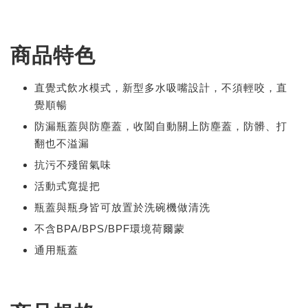
商品特色
直覺式飲水模式，新型多水吸嘴設計，不須輕咬，直
覺順暢
防漏瓶蓋與防塵蓋，收闔自動關上防塵蓋，防髒、打
翻也不溢漏
抗污不殘留氣味
活動式寬提把
瓶蓋與瓶身皆可放置於洗碗機做清洗
不含BPA/BPS/BPF環境荷爾蒙
通用瓶蓋