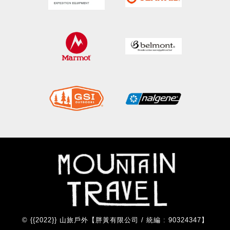
© {{2022}} 山旅戶外【胖黃有限公司 / 統編 : 90324347】