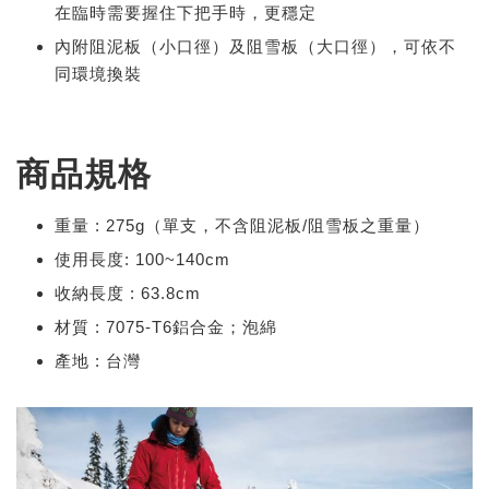
在臨時需要握住下把手時，更穩定
內附阻泥板（小口徑）及阻雪板（大口徑），可依不
同環境換裝
商品規格
重量 : 275g（單支，不含阻泥板/阻雪板之重量）
使用長度: 100~140cm
收納長度 : 63.8cm
材質 : 7075-T6鋁合金；泡綿
產地 : 台灣