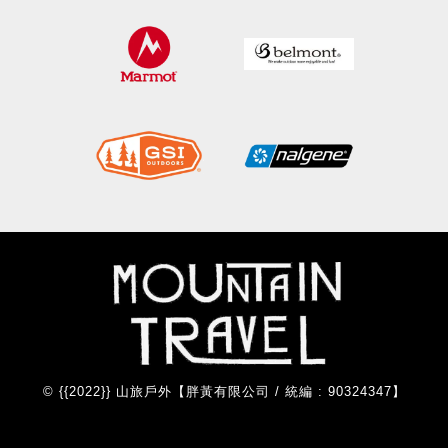
© {{2022}} 山旅戶外【胖黃有限公司 / 統編 : 90324347】