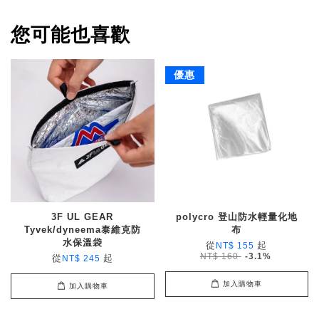
您可能也喜歡
優惠
3F UL GEAR
polycro 登山防水輕量化地
Tyvek/dyneema泰維克防
布
水保溫袋
從
起
NT$ 155
NT$ 160
-3.1%
從
起
NT$ 245
加入購物車
加入購物車