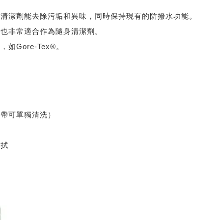
霧清潔劑能去除污垢和異味，同時保持現有的防撥水功能。
時也非常適合作為隨身清潔劑。
Gore-Tex®。
鞋帶可單獨清洗）
擦拭