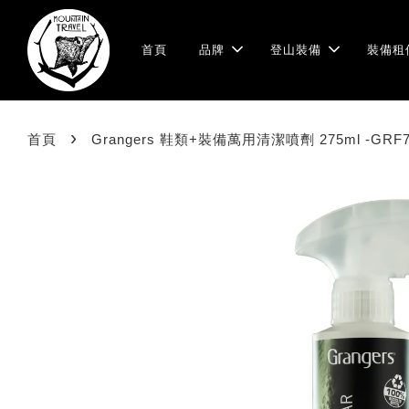
首頁
品牌
登山裝備
裝備租
›
首頁
Grangers 鞋類+裝備萬用清潔噴劑 275ml -GRF7