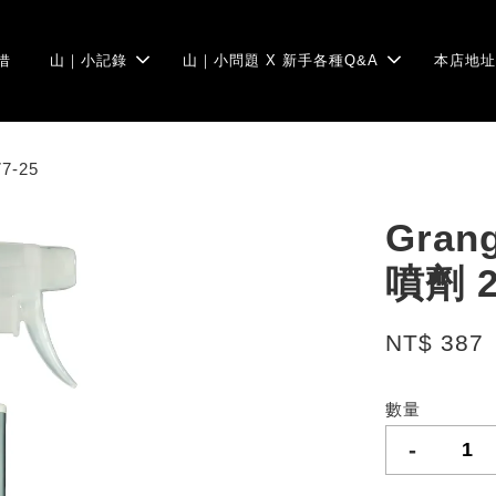
借
山｜小記錄
山｜小問題 X 新手各種Q&A
本店地址
7-25
Gra
噴劑 2
NT$ 387
數量
-