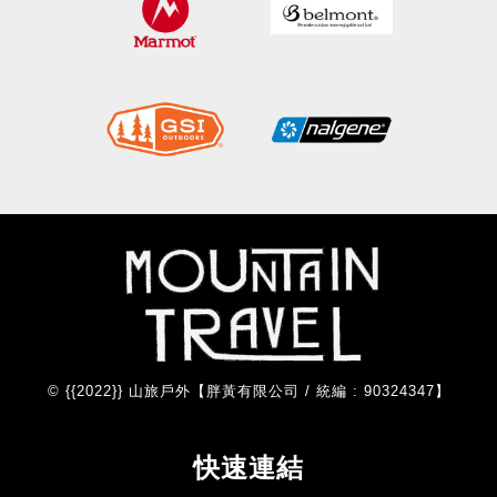
© {{2022}} 山旅戶外【胖黃有限公司 / 統編 : 90324347】
快速連結