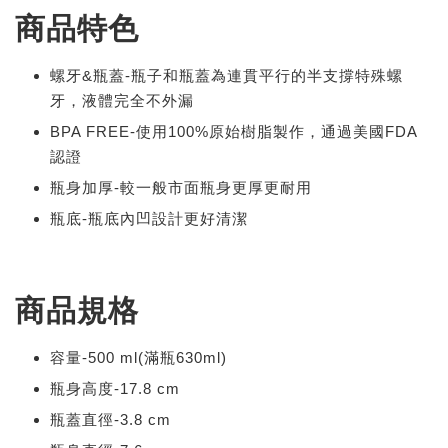
商品特色
螺牙&瓶蓋-瓶子和瓶蓋為連貫平行的半支撐特殊螺
牙，液體完全不外漏
BPA FREE-使用100%原始樹脂製作，通過美國FDA
認證
瓶身加厚-較一般市面瓶身更厚更耐用
瓶底-瓶底內凹設計更好清潔
商品規格
容量-500 ml(滿瓶630ml)
瓶身高度-17.8 cm
瓶蓋直徑-3.8 cm