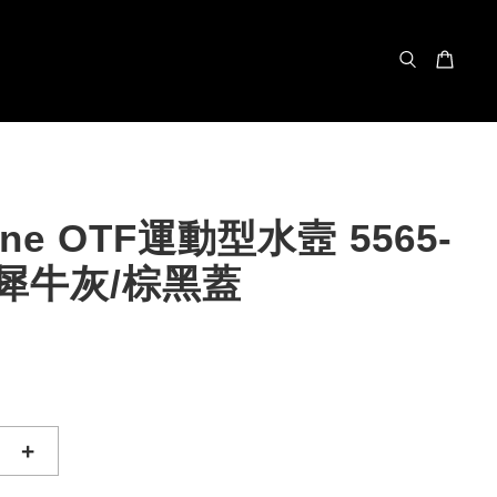
ene OTF運動型水壼 5565-
4 犀牛灰/棕黑蓋
+