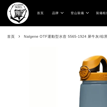
首頁
品牌
登山裝備
裝備租
›
首頁
Nalgene OTF運動型水壼 5565-1924 犀牛灰/棕