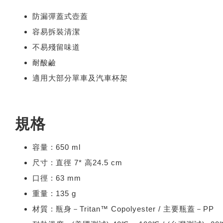
防漏彈蓋式壺蓋
容易拆裝清潔
不易殘留味道
耐酸鹼
適用大部分單車及汽車杯架
規格
容量 : 650 ml
尺寸 : 直徑 7* 高24.5 cm
口徑 : 63 mm
重量 : 135 g
材質 : 瓶身－Tritan™ Copolyester / 主要瓶蓋－PP