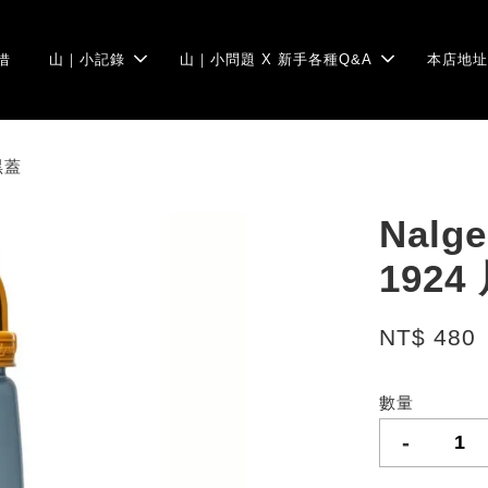
借
山｜小記錄
山｜小問題 X 新手各種Q&A
本店地址
黑蓋
Nalg
192
NT$ 480
數量
-