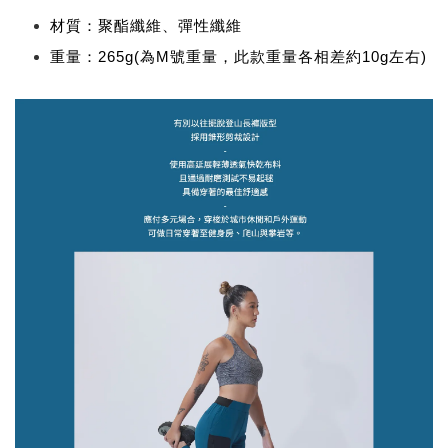
材質：聚酯纖維、彈性纖維
重量：265g(為M號重量，此款重量各相差約10g左右)