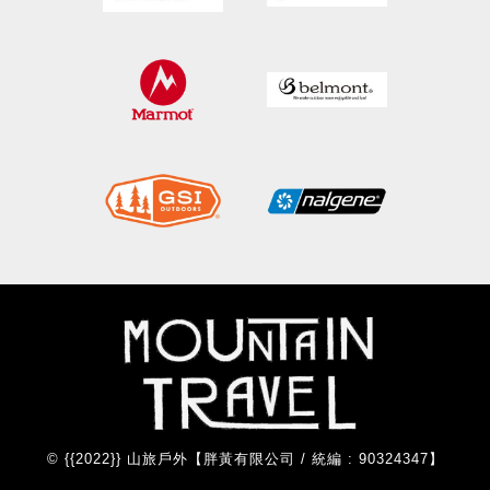
© {{2022}} 山旅戶外【胖黃有限公司 / 統編 : 90324347】