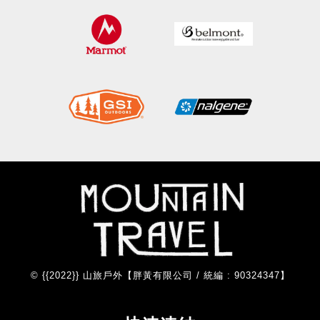
© {{2022}} 山旅戶外【胖黃有限公司 / 統編 : 90324347】