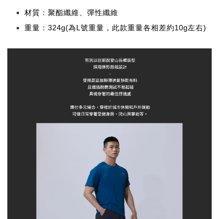
材質：聚酯纖維、彈性纖維
重量：324g(為L號重量，此款重量各相差約10g左右)