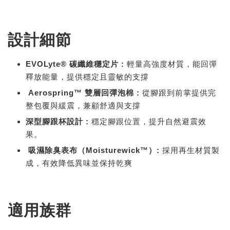
設計細節
EVOLyte® 碳纖維穩定片
:
輕量高強度材質，能回彈
釋放能量，提供穩定且靈敏的支撐
Aerospring™ 雙層回彈泡棉
:
從腳跟到前掌提供完
整包覆與緩震，兼顧舒適與支撐
深型腳跟杯設計
:
穩定腳跟位置，提升自然避震效
果。
吸濕除臭表布（Moisturewick™）:
採用再生材質製
成，有效降低異味並保持乾爽
適用族群