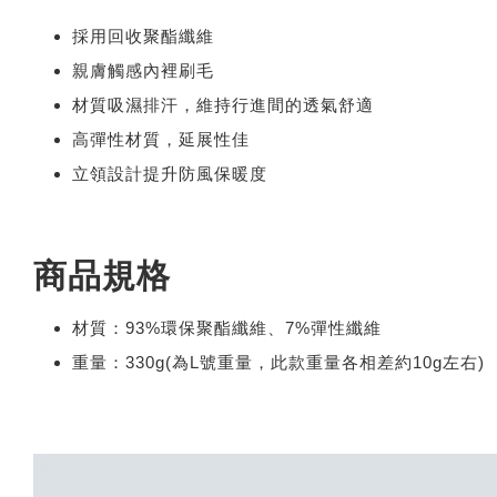
採用回收聚酯纖維
親膚觸感內裡刷毛
材質吸濕排汗，維持行進間的透氣舒適
高彈性材質，延展性佳
立領設計提升防風保暖度
商品規格
材質：93%環保聚酯纖維、7%彈性纖維
重量：330g(為L號重量，此款重量各相差約10g左右)