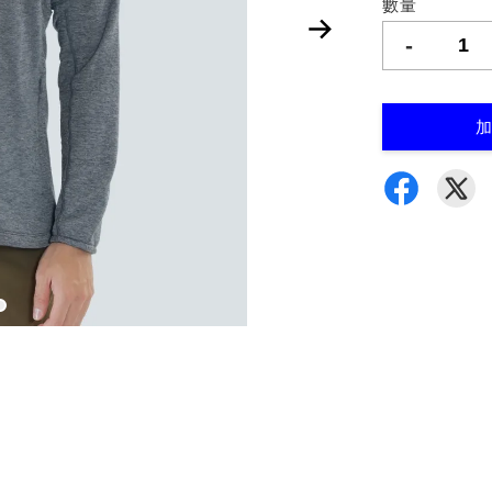
數量
-
加