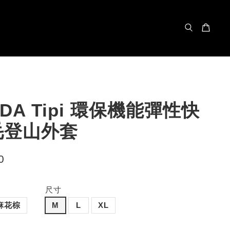
ODA Tipi 環保機能彈性快
毛登山外套
0
尺寸
麻花棕
M
L
XL