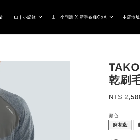
借
山｜小記錄
山｜小問題 X 新手各種Q&A
本店地址
TAK
乾刷
NT$ 2,58
顏色
麻花藍