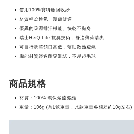
使用100%寶特瓶回收紗
材質輕盈透氣、親膚舒適
優異的吸濕排汗機能、快乾不黏身
瑞士HeiQ Life 抗臭技術，舒適薄荷清爽
可自行調整領口高低，幫助散熱透氣
機能材質經過耐穿測試，不易起毛球
商品規格
材質：100% 環保聚酯纖維
重量：106g (為L號重量，此款重量各相差約10g左右)