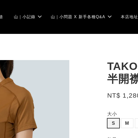
借
山｜小記錄
山｜小問題 X 新手各種Q&A
本店地址
TAK
半開襟
NT$ 1,28
大小
S
M