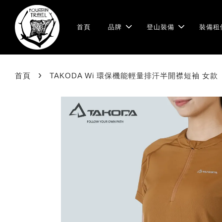
首頁
品牌
登山裝備
裝備租
›
首頁
TAKODA Wi 環保機能輕量排汗半開襟短袖 女款