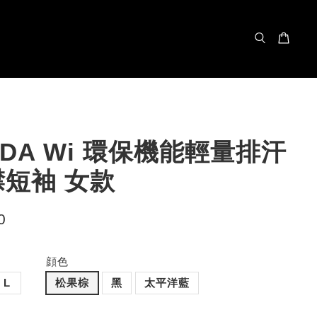
ODA Wi 環保機能輕量排汗
短袖 女款
0
顔色
L
松果棕
黑
太平洋藍