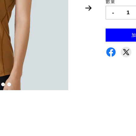
數量
-
加