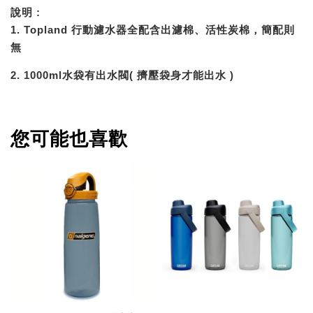
說明 :
1. Topland 行動濾水器全配含出濾棉、活性炭棉，簡配則
無
2. 1000ml水袋有出水閥( 擠壓袋身才能出水 )
您可能也喜歡