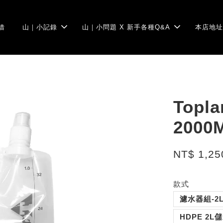
借
山｜小記錄
山｜小問題 X 新手各種Q&A
本店地址
Top
2000
NT$ 1,25
款式
濾水器組-2
HDPE 2L