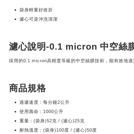
袋身輕量好收折
濾心可逆沖洗清潔
濾心說明-0.1 micron 中空絲
採用的0.1 micron高精度等級的中空絲膜技術，能有
商品規格
過濾速度 : 每分鐘2公升
使用壽命 : 1000公升
重量 : (袋身)52克 / (濾心)25克
耐熱溫度 : (袋身)100度 / (濾心)50度