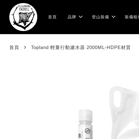
首頁
品牌
登山裝備
裝備租
›
首頁
Topland 輕量行動濾水器 2000ML-HDPE材質