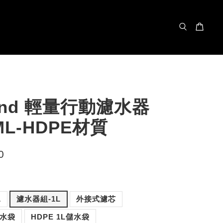
land 輕量行動濾水器
ML-HDPE材質
0
L
濾水器組-1L
外接式濾芯
儲水袋
HDPE 1L儲水袋