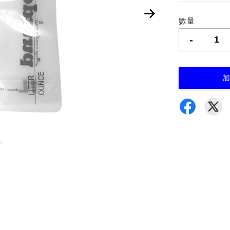
數量
-
加