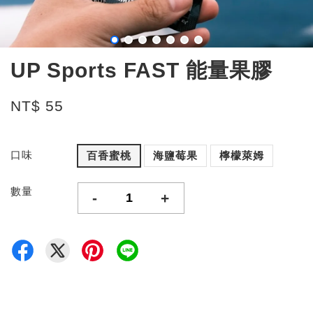
UP Sports FAST 能量果膠
NT$ 55
口味
百香蜜桃
海鹽莓果
檸檬萊姆
數量
-
+