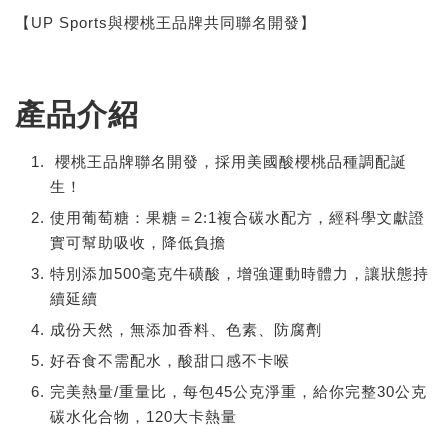
【UP Sports與櫻桃王品牌共同聯名開發】
產品介紹
櫻桃王品牌聯名開發，採用美國酸櫻桃品種調配誕
生！
使用葡萄糖：果糖＝2:1複合碳水配方，經科學文獻證
實可幫助吸收，降低負擔
特別添加500毫克牛磺酸，增強運動時體力，讓狀態持
續延續
成份天然，無添加香料、色素、防腐劑
好吞食不需配水，酸甜口感不卡喉
完美熱量/重量比，每包45公克淨重，給你完整30公克
碳水化合物，120大卡熱量