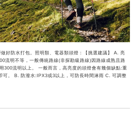
內層做好防水打包。照明類、電器類頭燈 : 【挑選建議】 A. 亮
1000流明不等，一般傳統路線(非探勘級路線)因路線成熟且路
使用300流明以上。 一般而言，高亮度的頭燈會有幾個缺點:重
。 B. 防潑水:IPX3或3以上，可防長時間淋雨 C. 可調整