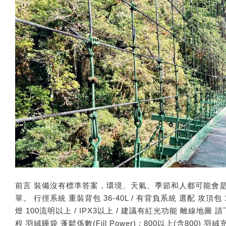
前言 裝備沒有標準答案，環境、天氣、季節和人都可能會
單。 行徑系統 重裝背包 36-40L / 有背負系統 選配 攻頂包 
燈 100流明以上 / IPX3以上 / 建議有紅光功能 離線
程 羽絨睡袋 蓬鬆係數(Fill Power) : 800以上(含800) 