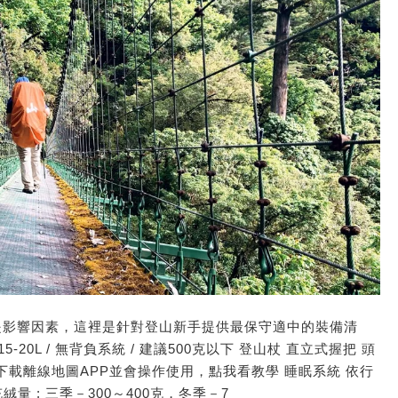
是影響因素，這裡是針對登山新手提供最保守適中的裝備清
15-20L / 無背負系統 / 建議500克以下 登山杖 直立式握把 頭
地圖 請下載離線地圖APP並會操作使用，點我看教學 睡眠系統 依行
羽絨充絨量 : 三季－300～400克，冬季－7