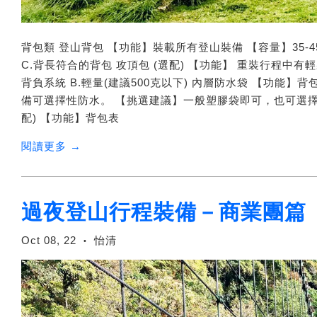
背包類 登山背包 【功能】裝載所有登山裝備 【容量】35-4
C.背長符合的背包 攻頂包 (選配) 【功能】 重裝行程中有輕
背負系統 B.輕量(建議500克以下) 內層防水袋 【功能
備可選擇性防水。 【挑選建議】一般塑膠袋即可，也可選擇
配) 【功能】背包表
閱讀更多 →
過夜登山行程裝備－商業團篇
Oct 08, 22
怡清
•