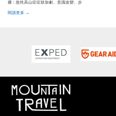
腫 : 急性高山症症狀加劇、意識改變、步
閱讀更多 →