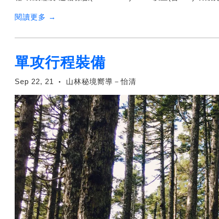
閱讀更多 →
單攻行程裝備
Sep 22, 21
山林秘境嚮導－怡清
•