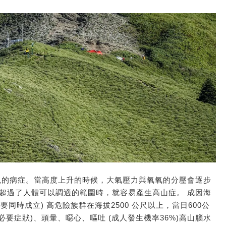
現的病症。當高度上升的時候，大氣壓力與氧氧的分壓會逐步
超過了人體可以調適的範圍時，就容易產生高山症。 成因海
者要同時成立) 高危險族群在海拔2500 公尺以上，當日600公
(必要症狀)、頭暈、噁心、嘔吐 (成人發生機率36%)高山腦水