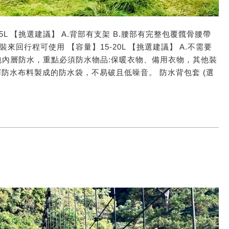
5L 【挑選建議】 A.背部有支架 B.腰部有完整包覆髖骨腰帶
裝來回行程可使用 【容量】15-20L 【挑選建議】 A.不需要
】背包內層防水，重點必須防水物品:保暖衣物、備用衣物，其他裝
防水布料製成的防水袋，不易破且低噪音。 防水背包套 (選