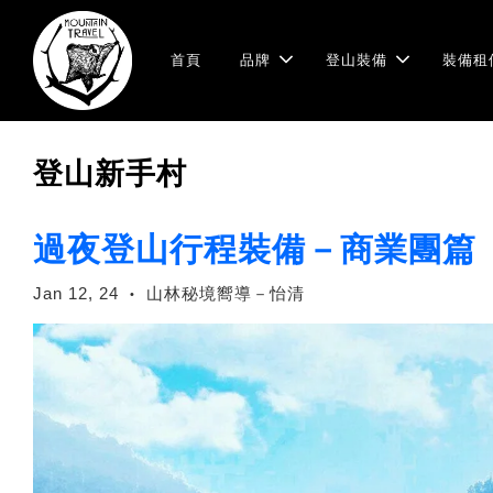
首頁
品牌
登山裝備
裝備租
登山新手村
過夜登山行程裝備－商業團篇
Jan 12, 24
山林秘境嚮導－怡清
•