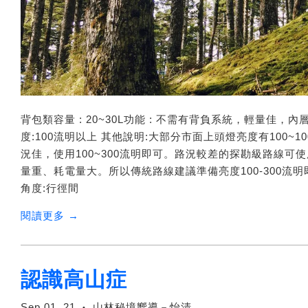
背包類容量 : 20~30L功能 : 不需有背負系統，輕量佳，
度:100流明以上 其他說明:大部分市面上頭燈亮度有100~
況佳，使用100~300流明即可。路況較差的探勘級路線可
量重、耗電量大。所以傳統路線建議準備亮度100-300流明即可
角度:行徑間
閱讀更多 →
認識高山症
Sep 01, 21
山林秘境嚮導－怡清
•