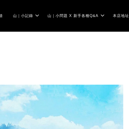
借
山｜小記錄
山｜小問題 X 新手各種Q&A
本店地址