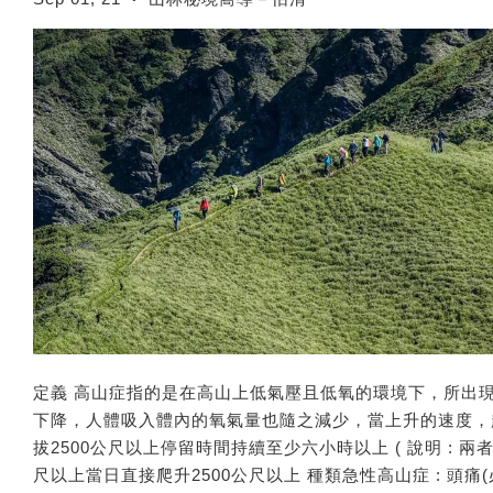
定義 高山症指的是在高山上低氣壓且低氧的環境下，所出
下降，人體吸入體內的氧氣量也隨之減少，當上升的速度，
拔2500公尺以上停留時間持續至少六小時以上 ( 說明 : 兩
尺以上當日直接爬升2500公尺以上 種類急性高山症 : 頭痛